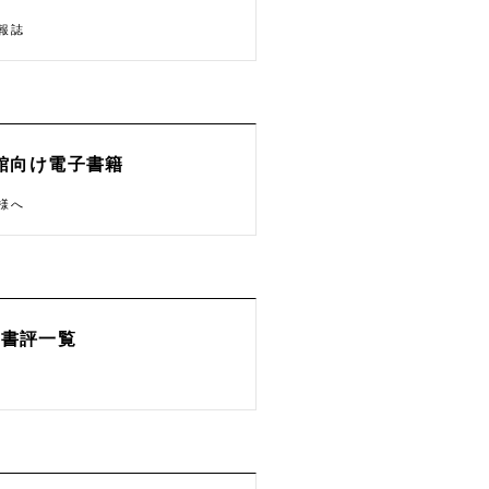
報誌
館向け電子書籍
様へ
書評一覧