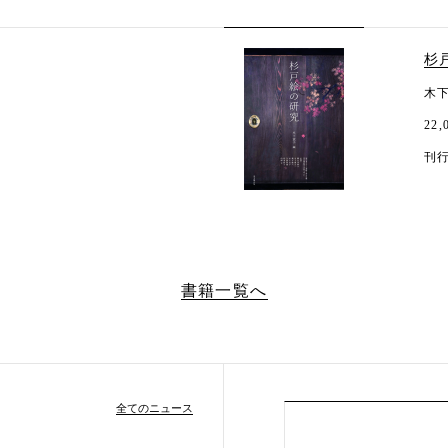
杉
木
22
刊行
書籍一覧へ
全てのニュース