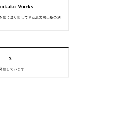
unkaku Works
を世に送り出してきた思文閣出版の別
X
発信しています