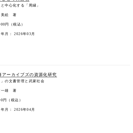
教と中心化する「周縁」
田美絵 著
,000円（税込）
年月： 2026年03月
藩アーカイブズの資源化研究
家」の文書管理と武家社会
友一雄 著
900円（税込）
年月： 2026年04月