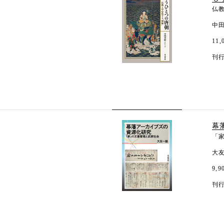
仏
中
11
刊行
幕
「
大
9,
刊行