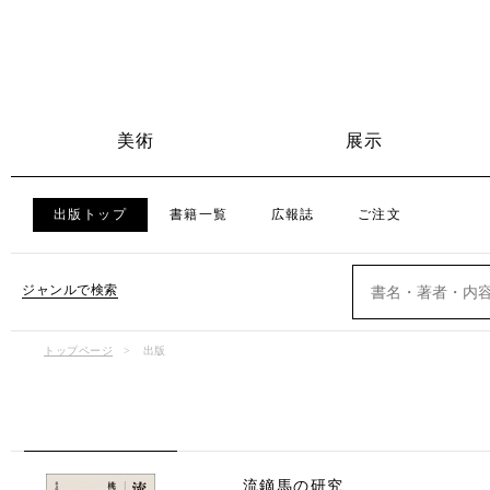
美術
展示
出版トップ
書籍一覧
広報誌
ご注文
ジャンルで検索
トップページ
出版
流鏑馬の研究