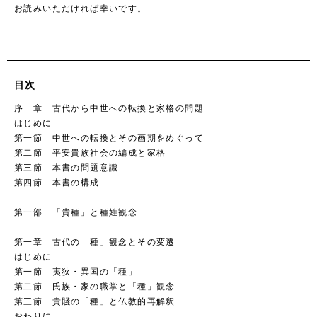
お読みいただければ幸いです。
目次
序 章 古代から中世への転換と家格の問題
はじめに
第一節 中世への転換とその画期をめぐって
第二節 平安貴族社会の編成と家格
第三節 本書の問題意識
第四節 本書の構成
第一部 「貴種」と種姓観念
第一章 古代の「種」観念とその変遷
はじめに
第一節 夷狄・異国の「種」
第二節 氏族・家の職掌と「種」観念
第三節 貴賤の「種」と仏教的再解釈
おわりに