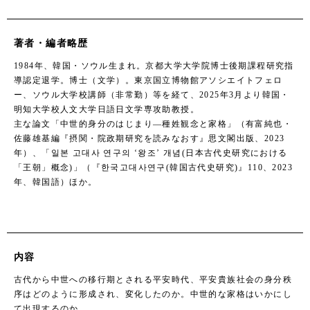
著者・編者略歴
1984年、韓国・ソウル生まれ。京都大学大学院博士後期課程研究指
導認定退学。博士（文学）。東京国立博物館アソシエイトフェロ
ー、ソウル大学校講師（非常勤）等を経て、2025年3月より韓国・
明知大学校人文大学日語日文学専攻助教授。
主な論文「中世的身分のはじまり―種姓観念と家格」（有富純也・
佐藤雄基編『摂関・院政期研究を読みなおす』思文閣出版、2023
年）、「일본 고대사 연구의 ‘왕조’ 개념(日本古代史研究における
「王朝」概念)」（『한국고대사연구(韓国古代史研究)』110、2023
年、韓国語）ほか。
内容
古代から中世への移行期とされる平安時代、平安貴族社会の身分秩
序はどのように形成され、変化したのか。中世的な家格はいかにし
て出現するのか。