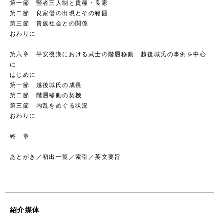
第一節 竪者三人制と貴種・良家
第二節 良家僧の出現とその範囲
第三節 貴族社会との関係
おわりに
第六章 平安後期における武士の階層移動―越後城氏の事例を中心
に
はじめに
第一節 越後城氏の成長
第二節 階層移動の契機
第三節 内乱をめぐる状況
おわりに
終 章
あとがき／初出一覧／索引／英文要旨
紹介媒体