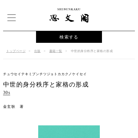
検索する
トップページ
出版
書籍一覧
中世的身分秩序と家格の形成
チュウセイテキミブンチツジョトカカクノケイセイ
中世的身分秩序と家格の形成
30s
金玄耿 著