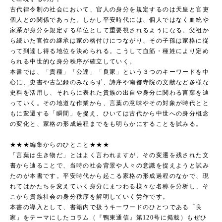
古代律令制の社会において、官人の身分を規定するのは天皇と官吏
個人との関係であった。しかし平安時代には、個人ではなく血統や
家系が身分を規定する単位として重要視されるようになる。父祖か
ら続いた官位の継承は家の格付けにつながり、その子孫は家格に従
って到達し得る地位を決められる。こうして血筋・種姓により定め
られる中世的な身分秩序が確立していく。
本書では、「貴種」「公達」「良家」という３つのキーワードを中
心に、史書や古記録のみならず、詩序や南都寺院の文献など多様な
史料を活用し、それらに表れた貴族の出自や身分に関わる言葉を辿
っていく。その地道な作業から、言葉の意味やその対象が時代とと
もに変遷する「瞬間」を捉え、ひいては古代から中世への身分概念
の変化と、家格の形成過程までをも明らかにすることを試みる。
★★★編集からのひとこと★★★
「言葉は生き物だ」とはよく言われますが、その変遷を残された文
書から辿ることで、当時の社会背景や人々の意識を捉えようと試み
たのが本書です。平安時代から起こる家格の形成過程のなかで、現
れてはかたちを変えていく身分にまつわる様々な名称を分析し、そ
こから貴族社会の身分秩序を解明していく労作です。
本書の導入として、書籍内で扱うキーワードのひとつである「良
家」をテーマにしたコラム（『鴨東通信』第120号に掲載）もぜひ