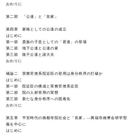
おわりに
第二部 「公達」と「良家」
第四章 家格としての公達の成立
はじめに
第一節 貴族の子息としての「君達」の登場
第二節 地下公達と公達の家
第三節 陰干公達と諸大夫
おわりに
補論二 実務官僚系院近臣の登用は身分秩序の打破か
はじめに
第一節 院近臣の構成と実務官僚系近臣
第二節 院の人材登用の実態
第三節 新たな身分秩序への固着化
おわりに
第五章 平安時代の南都寺院社会と「良家」―興福寺維摩会研学竪
義を中心に
はじめに