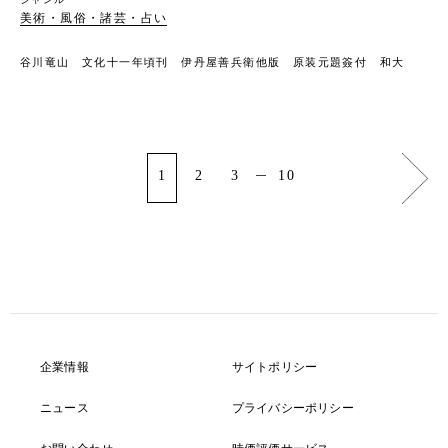
美術・風俗・諸芸・占い
谷川竜山 文化十一年頃刊 伊丹屋善兵衛他版 原装元題簽付 和大
1
2
3
10
企業情報
サイトポリシー
ニュース
プライバシーポリシー