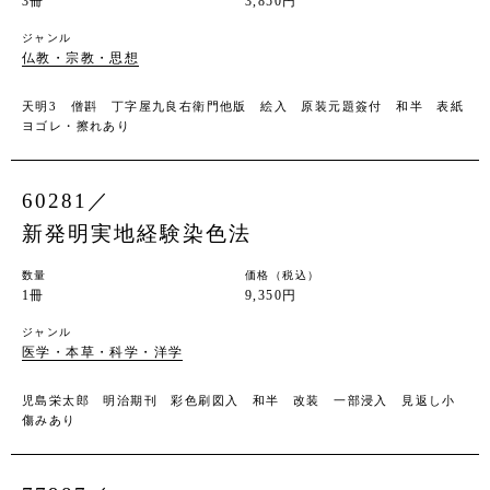
3冊
3,850円
ジャンル
仏教・宗教・思想
天明3 僧斟 丁字屋九良右衛門他版 絵入 原装元題簽付 和半 表紙
ヨゴレ・擦れあり
60281／
新発明実地経験染色法
数量
価格（税込）
1冊
9,350円
ジャンル
医学・本草・科学・洋学
児島栄太郎 明治期刊 彩色刷図入 和半 改装 一部浸入 見返し小
傷みあり