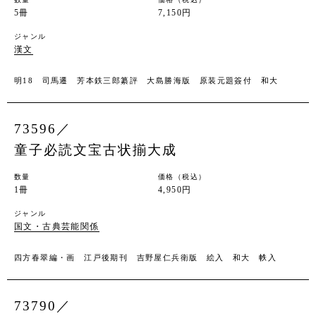
5冊
7,150円
ジャンル
漢文
明18 司馬遷 芳本鉄三郎纂評 大島勝海版 原装元題簽付 和大
73596／
童子必読文宝古状揃大成
数量
価格（税込）
1冊
4,950円
ジャンル
国文・古典芸能関係
四方春翠編・画 江戸後期刊 吉野屋仁兵衛版 絵入 和大 帙入
73790／