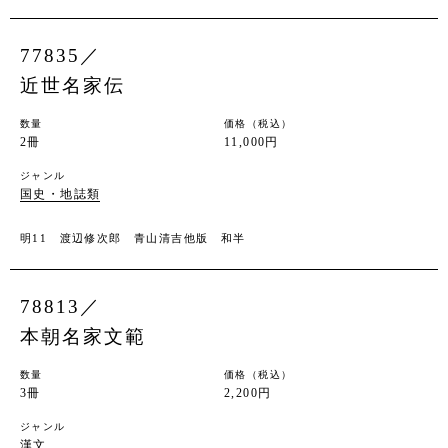
77835／
近世名家伝
数量
価格（税込）
2冊
11,000円
ジャンル
国史・地誌類
明11 渡辺修次郎 青山清吉他版 和半
78813／
本朝名家文範
数量
価格（税込）
3冊
2,200円
ジャンル
漢文