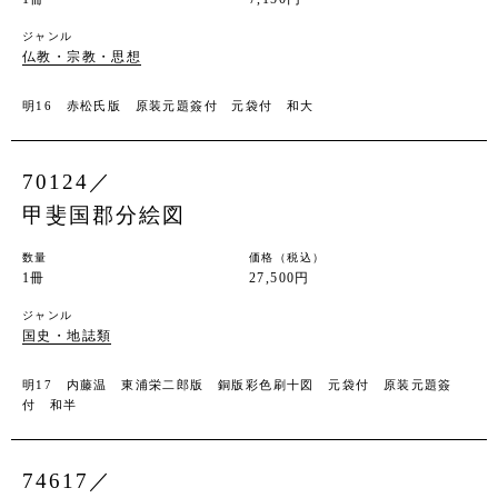
ジャンル
仏教・宗教・思想
明16 赤松氏版 原装元題簽付 元袋付 和大
70124／
甲斐国郡分絵図
数量
価格（税込）
1冊
27,500円
ジャンル
国史・地誌類
明17 内藤温 東浦栄二郎版 銅版彩色刷十図 元袋付 原装元題簽
付 和半
74617／