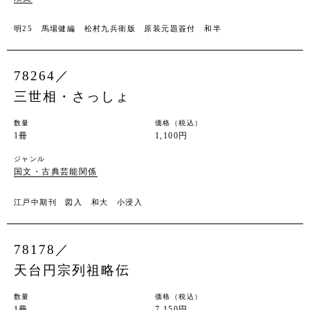
明25 馬場健編 松村九兵衛版 原装元題簽付 和半
78264／
三世相・さっしょ
数量
価格（税込）
1冊
1,100円
ジャンル
国文・古典芸能関係
江戸中期刊 図入 和大 小浸入
78178／
天台円宗列祖略伝
数量
価格（税込）
1冊
7,150円