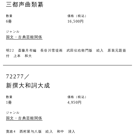
三都声曲類纂
数量
価格（税込）
6冊
16,500円
ジャンル
国文・古典芸能関係
明22 斎藤月岑編 長谷川雪堤画 武田伝右衛門版 絵入 原装元題簽
付 上本 和大
72277／
新撰大和詞大成
数量
価格（税込）
1冊
4,950円
ジャンル
国文・古典芸能関係
寛政4 西村屋与八版 絵入 和中 浸入