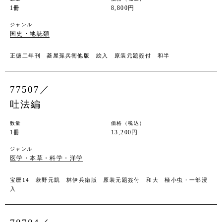
1冊
8,800円
ジャンル
国史・地誌類
正徳二年刊 菱屋孫兵衛他版 絵入 原装元題簽付 和半
77507／
吐法編
数量
価格（税込）
1冊
13,200円
ジャンル
医学・本草・科学・洋学
宝暦14 萩野元凱 林伊兵衛版 原装元題簽付 和大 極小虫・一部浸
入