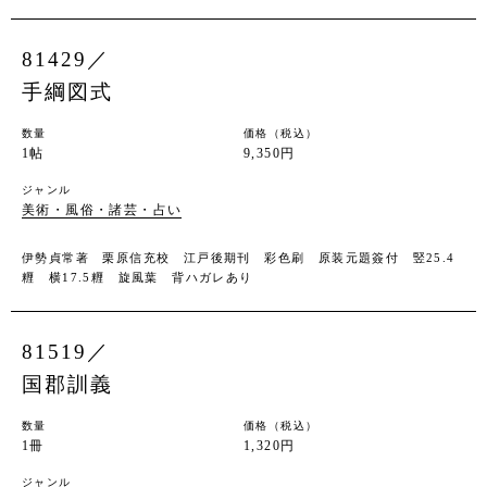
81429／
手綱図式
数量
価格（税込）
1帖
9,350円
ジャンル
美術・風俗・諸芸・占い
伊勢貞常著 栗原信充校 江戸後期刊 彩色刷 原装元題簽付 竪25.4
糎 横17.5糎 旋風葉 背ハガレあり
81519／
国郡訓義
数量
価格（税込）
1冊
1,320円
ジャンル