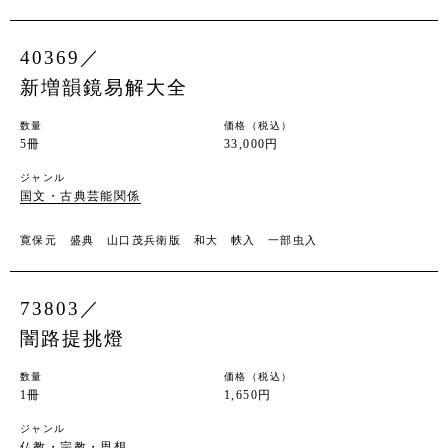
40369／
新増韻鏡易解大全
数量
価格（税込）
5冊
33,000円
ジャンル
国文・古典芸能関係
寛保元 盛典 山口茂兵衛版 和大 帙入 一部虫入
73803／
闇路提挑燈
数量
価格（税込）
1冊
1,650円
ジャンル
仏教・宗教・思想