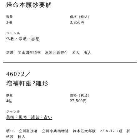
帰命本願鈔要解
数量
価格（税込）
3冊
3,850円
ジャンル
仏教・宗教・思想
湛澄 宝永四年頃刊 原装元題簽付 和大 虫入
46072／
増補軒廻?雛形
数量
価格（税込）
4帖
27,500円
ジャンル
美術・風俗・諸芸・占い
明16 立川富房著 立川小兵衛増補 鈴木荘太郎版 27.8×17.7糎 折
帖装 帙入