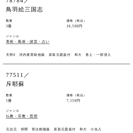
78784／
鳥羽絵三国志
数量
価格（税込）
3冊
16,500円
ジャンル
美術・風俗・諸芸・占い
天明8 河内屋英助他版 原装元題簽付 和大 巻上・一部浸入
77511／
斥耶蘇
数量
価格（税込）
1冊
7,150円
ジャンル
仏教・宗教・思想
元治元 得聞 荷法館蔵版 原装元題簽付 和大 小虫入