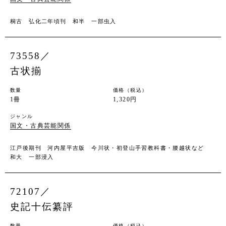
桐古 弘化二年頃刊 和半 一部虫入
73558／
古状揃
数量
価格（税込）
1冊
1,320円
ジャンル
国文・古典芸能関係
江戸後期刊 河内屋平吉版 今川状・初登山手習教科書・腰越状など
和大 一部浸入
72107／
史記十伝纂評
数量
価格（税込）