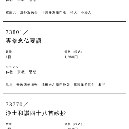
寛政元 洛外逸民岳 小川多左衛門版 和大 小浸入
73801／
専修念仏要語
数量
価格（税込）
1冊
1,980円
ジャンル
仏教・宗教・思想
法岸 安政四年頃刊 澤田吉左衛門他版 原装元題簽付 和半
73770／
浄土和讃四十八首絵抄
数量
価格（税込）