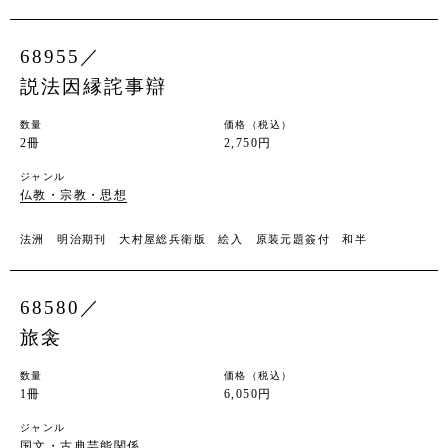
68955／
説法因縁詫事辯
数量
価格（税込）
2冊
2,750円
ジャンル
仏教・宗教・思想
法洲 明治期刊 大村屋総兵衛版 絵入 原装元題簽付 和半
68580／
旅衾
数量
価格（税込）
1冊
6,050円
ジャンル
国文・古典芸能関係