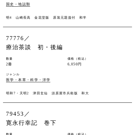
国史・地誌類
明4 山崎長高 金花堂版 原装元題簽付 和半
77776／
療治茶談 初・後編
数量
価格（税込）
2冊
6,050円
ジャンル
医学・本草・科学・洋学
明和7・天明2 津田玄仙 須原屋市兵衛版 和大
79453／
寛永行幸記 巻下
数量
価格（税込）