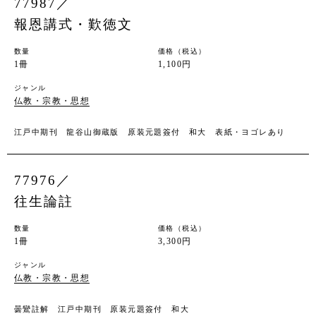
77987／
報恩講式・歎徳文
数量
価格（税込）
1冊
1,100円
ジャンル
仏教・宗教・思想
江戸中期刊 龍谷山御蔵版 原装元題簽付 和大 表紙・ヨゴレあり
77976／
往生論註
数量
価格（税込）
1冊
3,300円
ジャンル
仏教・宗教・思想
曇鸞註解 江戸中期刊 原装元題簽付 和大