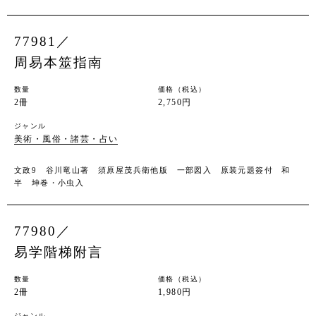
77981／
周易本筮指南
数量
価格（税込）
2冊
2,750円
ジャンル
美術・風俗・諸芸・占い
文政9 谷川竜山著 須原屋茂兵衛他版 一部図入 原装元題簽付 和
半 坤巻・小虫入
77980／
易学階梯附言
数量
価格（税込）
2冊
1,980円
ジャンル