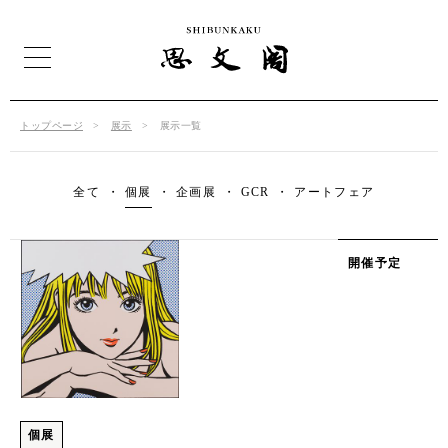
トップページ
展示
展示一覧
全て
個展
企画展
GCR
アートフェア
開催予定
個展