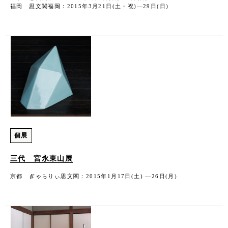
福岡 思文閣福岡：2015年3月21日(土・祝)―29日(日)
個展
三代 宮永東山展
京都 ぎゃらりぃ思文閣：2015年1月17日(土) ―26日(月)