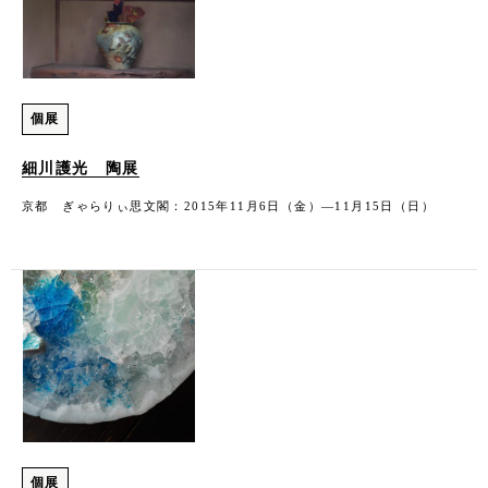
個展
細川護光 陶展
京都 ぎゃらりぃ思文閣：2015年11月6日（金）―11月15日（日）
個展