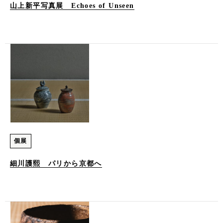
山上新平写真展 Echoes of Unseen
個展
細川護熙 パリから京都へ