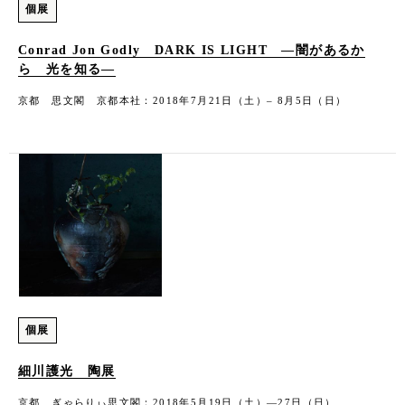
個展
Conrad Jon Godly DARK IS LIGHT —闇があるか
ら 光を知る—
京都 思文閣 京都本社：2018年7月21日（土）– 8月5日（日）
個展
細川護光 陶展
京都 ぎゃらりぃ思文閣：2018年5月19日（土）―27日（日）