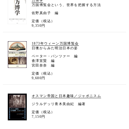
万博学
万国博覧会という、世界を把握する方法
佐野真由子 編
定価（税込）
9,350円
1873年ウィーン万国博覧会
日墺からみた明治日本の姿
ペーター・パンツァー 編
沓澤宣賢 編
宮田奈奈 編
定価（税込）
9,680円
オスマン帝国と日本趣味／ジャポニスム
ジラルデッリ青木美由紀 編著
定価（税込）
7,150円