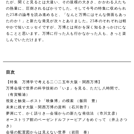
たが、聞くと見るとは大違い、その規模の大きさ、かかわる人たち
の熱量に、圧倒されるばかりでした。そして今号の特集に収められ
た25本の論考を読み進めると、「なんと万博にはそんな側面もあっ
たのか！」と新たな発見が次々とありました。25本のそれぞれは軽
やかで短いエッセイですが、万博とは何かを深く知るきっかけにな
ることと思います。万博に行った人も行かなかった人も、きっと楽
しんでいただけます。
目次
【特集 万博学で考える二〇二五年大阪・関西万博】
万博会場で世界の科学技術の「いま」を見る、ただし八時間で。
（有賀暢迪）
視覚と触覚―ポスト「映像博」の模索 （飯田 豊）
未来に残す大阪・関西万博の資料 （石川敦子）
夢洲にて、かく語りき―会場からの新たな発信法 （市川文彦）
オーストリア館のベーゼンドルファーピアノをめぐって （井上さつ
き）
会場の配置図からは見えない世界 （岩田 泰）