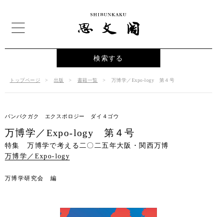
検索する
トップページ
出版
書籍一覧
万博学／Expo-logy 第４号
バンパクガク エクスポロジー ダイ４ゴウ
万博学／Expo-logy 第４号
特集 万博学で考える二〇二五年大阪・関西万博
万博学／Expo-logy
万博学研究会 編