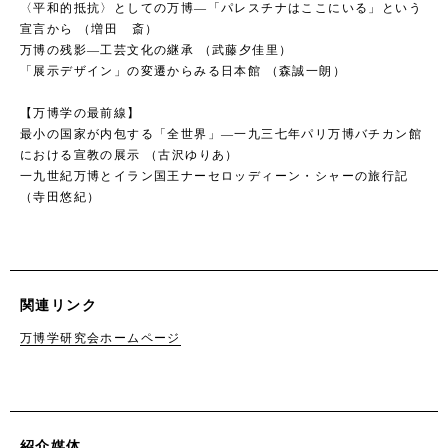
〈平和的抵抗〉としての万博―「パレスチナはここにいる」という
宣言から （増田 斎）
万博の残影―工芸文化の継承 （武藤夕佳里）
「展示デザイン」の変遷からみる日本館 （森誠一朗）
【万博学の最前線】
最小の国家が内包する「全世界」―一九三七年パリ万博バチカン館
における宣教の展示 （古沢ゆりあ）
一九世紀万博とイラン国王ナーセロッディーン・シャーの旅行記
（寺田悠紀）
関連リンク
万博学研究会ホームページ
紹介媒体