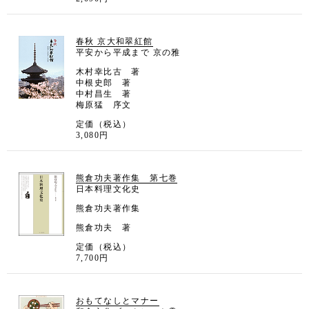
春秋 京大和翠紅館
平安から平成まで 京の雅
木村幸比古 著
中根史郎 著
中村昌生 著
梅原猛 序文
定価（税込）
3,080円
熊倉功夫著作集 第七巻
日本料理文化史
熊倉功夫著作集
熊倉功夫 著
定価（税込）
7,700円
おもてなしとマナー