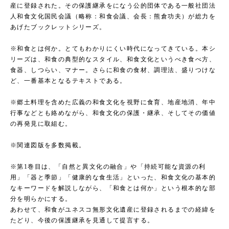
産に登録された。その保護継承をになう公的団体である一般社団法
人和食文化国民会議（略称：和食会議、会長：熊倉功夫）が総力を
あげたブックレットシリーズ。
※和食とは何か。とてもわかりにくい時代になってきている。本シ
リーズは、和食の典型的なスタイル、和食文化というべき食べ方、
食器、しつらい、マナー。さらに和食の食材、調理法、盛りつけな
ど、一番基本となるテキストである。
※郷土料理を含めた広義の和食文化を視野に食育、地産地消、年中
行事などとも絡めながら、和食文化の保護・継承、そしてその価値
の再発見に取組む。
※関連図版を多数掲載。
※第1巻目は、「自然と異文化の融合」や「持続可能な資源の利
用」「器と季節」「健康的な食生活」といった、和食文化の基本的
なキーワードを解説しながら、「和食とは何か」という根本的な部
分を明らかにする。
あわせて、和食がユネスコ無形文化遺産に登録されるまでの経緯を
たどり、今後の保護継承を見通して提言する。