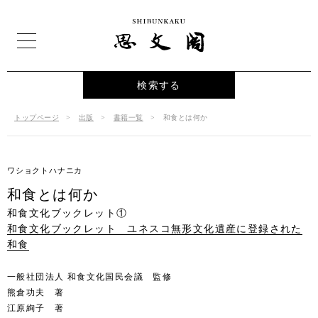
検索する
トップページ
出版
書籍一覧
和食とは何か
ワショクトハナニカ
和食とは何か
和食文化ブックレット①
和食文化ブックレット ユネスコ無形文化遺産に登録された
和食
一般社団法人 和食文化国民会議 監修
熊倉功夫 著
江原絢子 著