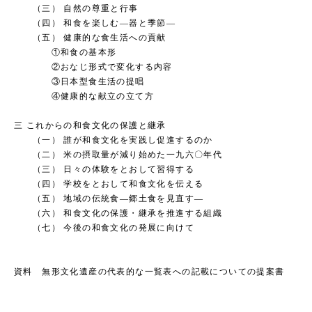
（三） 自然の尊重と行事
（四） 和食を楽しむ―器と季節―
（五） 健康的な食生活への貢献
①和食の基本形
②おなじ形式で変化する内容
③日本型食生活の提唱
④健康的な献立の立て方
三 これからの和食文化の保護と継承
（一） 誰が和食文化を実践し促進するのか
（二） 米の摂取量が減り始めた一九六〇年代
（三） 日々の体験をとおして習得する
（四） 学校をとおして和食文化を伝える
（五） 地域の伝統食―郷土食を見直す―
（六） 和食文化の保護・継承を推進する組織
（七） 今後の和食文化の発展に向けて
資料 無形文化遺産の代表的な一覧表への記載についての提案書