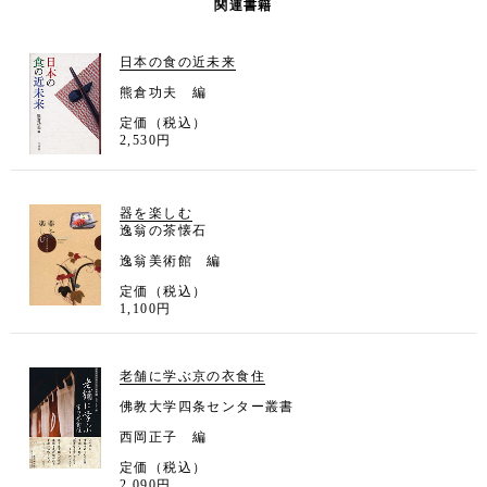
関連書籍
日本の食の近未来
熊倉功夫 編
定価（税込）
2,530円
器を楽しむ
逸翁の茶懐石
逸翁美術館 編
定価（税込）
1,100円
老舗に学ぶ京の衣食住
佛教大学四条センター叢書
西岡正子 編
定価（税込）
2,090円