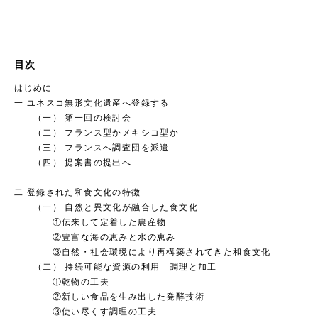
目次
はじめに
一 ユネスコ無形文化遺産へ登録する
（一） 第一回の検討会
（二） フランス型かメキシコ型か
（三） フランスへ調査団を派遣
（四） 提案書の提出へ
二 登録された和食文化の特徴
（一） 自然と異文化が融合した食文化
①伝来して定着した農産物
②豊富な海の恵みと水の恵み
③自然・社会環境により再構築されてきた和食文化
（二） 持続可能な資源の利用―調理と加工
①乾物の工夫
②新しい食品を生み出した発酵技術
③使い尽くす調理の工夫