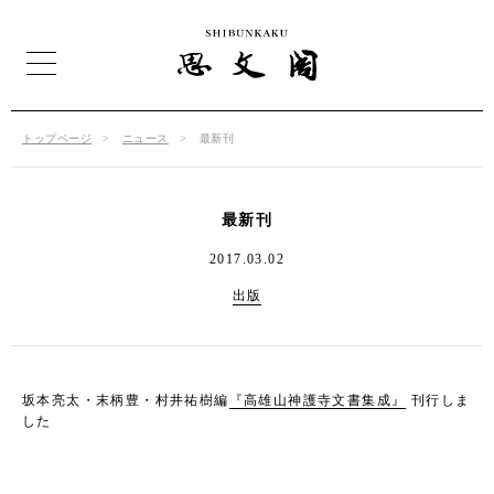
トップページ
ニュース
最新刊
最新刊
2017.03.02
出版
坂本亮太・末柄豊・村井祐樹編
『高雄山神護寺文書集成』
刊行しま
した