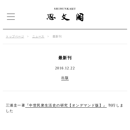
トップページ
ニュース
最新刊
最新刊
2016.12.22
出版
三浦圭一著
『中世民衆生活史の研究【オンデマンド版】』
刊行しま
した