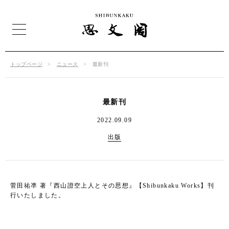
トップページ
ニュース
最新刊
最新刊
2022.09.09
出版
菅田祐凖 著『西山證空上人とその思想』【Shibunkaku Works】刊
行いたしました。