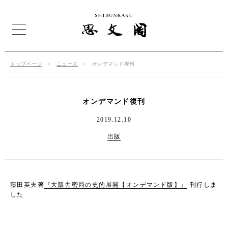
トップページ
ニュース
オンデマンド復刊
オンデマンド復刊
2019.12.10
出版
藤田英夫著
『大阪舎密局の史的展開【オンデマンド版】』
刊行しま
した