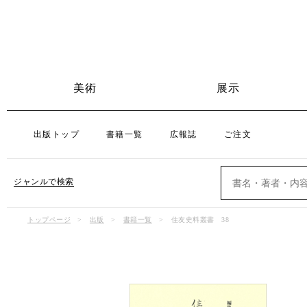
美術
展示
出版トップ
書籍一覧
広報誌
ご注文
ジャンルで検索
トップページ
出版
書籍一覧
住友史料叢書 38