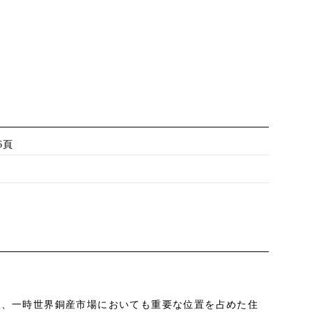
6頁
2
とし、一時世界銅産市場においても重要な位置を占めた住