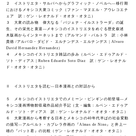
２ イストリエタ・サルバヘからグラフィック・ノベルへ―移行期
におけるメキシコ大衆コミック（ファン・マヌエル・アウレコエチ
ェア 訳：ゲン・レオナルド・オオタ・オタニ）
３ 大衆の読み物 偉大なる「バジェナ・イルストラーダ」の誕
生、その栄光と衰退―メキシコのイストリエタをめぐる歴史叙述
木版画からインターネットまで（アルマンド・バルトラ 訳：小林
貴徳 /アルバロ・ダビド・ エルナンデス・エルナンデス | Alvaro
David Hernandez Hernandez）
４ メキシコのイストリエタ雑誌の歩み（ルベン・エドゥアルド・
ソト・ディアス | Ruben Eduardo Soto Diaz 訳：ゲン・レオナル
ド・オオタ・オタニ）
Ⅱ イストリエタを読む―日本漫画との対話から
５ メキシコのイストリエタでのメミーン・ピンギンの初登場―メ
キシコ漫画博物館収蔵作品紹介手記（文・編集：ルベン・エドゥア
ルド・ソト・ディアス 訳：ゲン・レオナルド・オオタ・オタニ）
６ 大衆漫画から考察する日本とメキシコの40年代半ばの社会変動
の描写―アルベルト・カブレラ作画の『Almas de Nino』と井上一
雄の『バット君』の比較（ゲン・レオナルド・オオタ・オタニ）