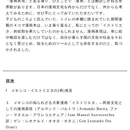
「漫画表現」とある通り、ひとことで「漫画」とは翻訳しかねる世
界観があります。日本の漫画文化を内からだけでなく、外からも考
えてみるために、ぜひ手にとってみていただきたいです。
子どものころよく読んでいた、トイレの本棚に積まれていた新聞連
載の４コマ漫画本は、いま振り返ると、私にとっての「イストリエ
タ」的役割を果たしていたのかもしれません。漫画表現は、単に絵
や物語を楽しむだけではなく、自分が暮らす国の文化や社会をそれ
となく受けとめ、知るためのツールとしても存在するのだと、気づ
かされました。
目次
I メキシコ・イストリエタの(再)発見
１ メキシコの知られざる大衆漫画「イストリエタ」―民俗文化と
しての漫画表現（アルマンド・バルトラ | Armando Bartra, ファ
ン・マヌエル・アウレコエチェア | Juan Manuel Aurrecoechea
訳：ゲン・レオナルド・オオタ・オタニ | Gen Leonardo Ota
Otani）