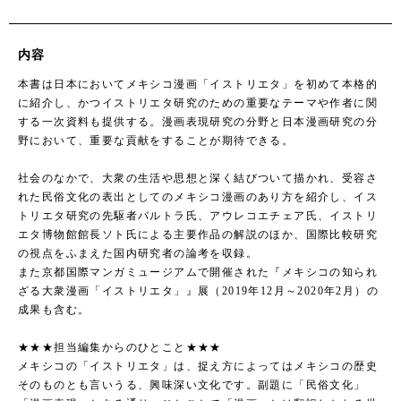
内容
本書は日本においてメキシコ漫画「イストリエタ」を初めて本格的
に紹介し、かつイストリエタ研究のための重要なテーマや作者に関
する一次資料も提供する。漫画表現研究の分野と日本漫画研究の分
野において、重要な貢献をすることが期待できる。
社会のなかで、大衆の生活や思想と深く結びついて描かれ、受容さ
れた民俗文化の表出としてのメキシコ漫画のあり方を紹介し、イス
トリエタ研究の先駆者バルトラ氏、アウレコエチェア氏、イストリ
エタ博物館館長ソト氏による主要作品の解説のほか、国際比較研究
の視点をふまえた国内研究者の論考を収録。
また京都国際マンガミュージアムで開催された『メキシコの知られ
ざる大衆漫画「イストリエタ」』展（2019年12月～2020年2月）の
成果も含む。
★★★担当編集からのひとこと★★★
メキシコの「イストリエタ」は、捉え方によってはメキシコの歴史
そのものとも言いうる、興味深い文化です。副題に「民俗文化」