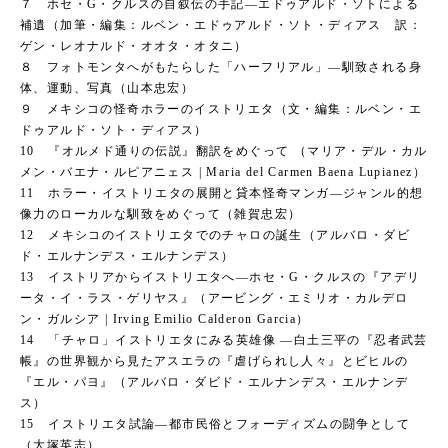
７ ホセ・G・クルスの自叙伝の手記―エドゥアルド・ソトによる
補遺（加筆・編集：ルベン・エドゥアルド・ソト・ディアス 訳：
ゲン・レオナルド・オオタ・オタニ）
８ フォトモンタへがもたらした「ハーフリアル」―馴致される身
体、運動、写真（山本忠宏）
９ メキシコの怪奇ホラーのイストリエタ（文・編集：ルベン・エ
ドゥアルド・ソト・ディアス）
10 『オルメド通りの伝説』翻訳をめぐって （マリア・デル・カル
メン・バエナ・ルピアニェス | Maria del Carmen Baena Lupianez）
11 ホラー・イストリエタの展開と貸本怪奇マンガ―ジャンル的想
像力のローカルな馴致をめぐって（雑賀忠宏）
12 メキシコのイストリエタでのチャロの誕生（アルバロ・ダビ
ド・エルナンデス・エルナンデス）
13 イストリアからイストリエタへ―ホセ・G・クルスの『アデリ
ータ・イ・ラス・ゲリヤス』（アービング・エミリオ・カルデロ
ン・ガルシア | Irving Emilio Calderon Garcia）
14 「チャロ」イストリエタにみる英雄像 ―白土三平の『忍者武芸
帳』の世界観から見たアスエラの『虐げられし人々』とビヒルの
『エル・パヨ』（アルバロ・ダビド・エルナンデス・エルナンデ
ス）
15 イストリエタ試論―都市民俗とフォーディズムの闘争として
（大塚英志）