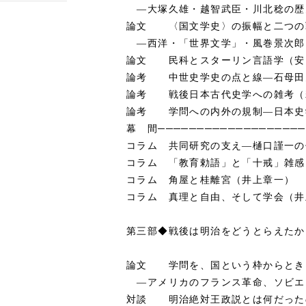
―大塚久雄・越智武臣・川北稔の歴
論文 〈国文学史〉の振幅と二つの
―西洋・「世界文学」・風巻景次郎
論文 民科とスターリン言語学（安
論考 中世史学史の点と線―石母田
論考 戦後日本古代史学への雑考（
論考 学問への内外の規制―日本史
幕 間──────────────────
コラム 共同研究の支え―樋口謹一の
コラム 「教育勅語」と「十戒」雑感
コラム 角屋と桂離宮（井上章一）
コラム 真理と自由、そして学会（井
第三部◆戦後は明治をどうとらえたか
論文 学問を、国という枠からとき
―アメリカのフランス革命、ソビエ
対談 明治絶対王政説とは何だった