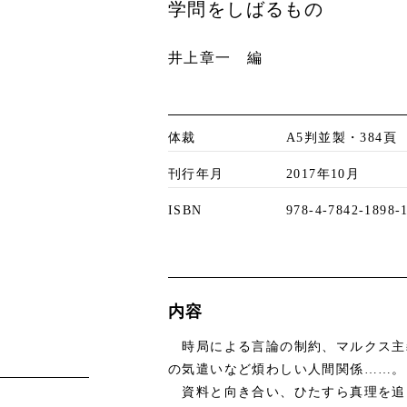
学問をしばるもの
井上章一 編
体裁
A5判並製・384頁
刊行年月
2017年10月
ISBN
978-4-7842-1898-
内容
時局による言論の制約、マルクス主
の気遣いなど煩わしい人間関係……。
資料と向き合い、ひたすら真理を追