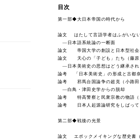
目次
第一部◆大日本帝国の時代から
論文 はたして言語学者はふがいな
―日本語系統論の一断面
論文 帝国大学の創設と日本型社会
論文 天心の「子ども」たち（藤原
―日本美術史の思想はどう継承され
論考 「日本美術史」の形成と古都
論考 邪馬台国論争の超克（小路田
―白鳥・津田史学からの脱却
論考 特高警察と民衆宗教の物語（
論考 日本人起源論研究をしばって
第二部◆戦後の光景
論文 エポックメイキングな歴史書