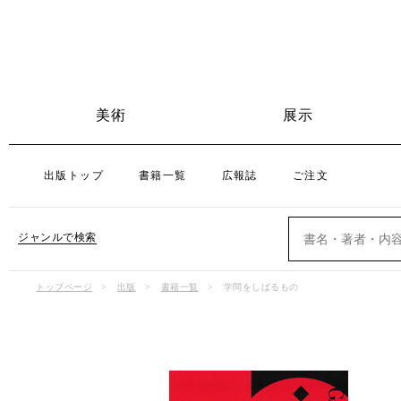
美術
展示
出版トップ
書籍一覧
広報誌
ご注文
ジャンルで検索
トップページ
出版
書籍一覧
学問をしばるもの