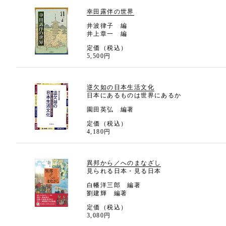
幸田露伴の世界
井波律子 編
井上章一 編
定価（税込）
5,500円
逆欠如の日本生活文化
日本にあるものは世界にあるか
園田英弘 編著
定価（税込）
4,180円
異邦から／へのまなざし
見られる日本・見る日本
白幡洋三郎 編著
劉建輝 編著
定価（税込）
3,080円