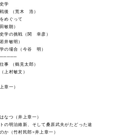
史学
戦後 （荒木 浩）
をめぐって
田敏朗）
史学の挑戦（関 幸彦）
若井敏明）
学の場合（今谷 明）
──────
仕事 （鶴見太郎）
（上村敏文）
上章一）
はなつ（井上章一）
トの明治維新、そして桑原武夫がたどった途
のか（竹村民郎×井上章一）