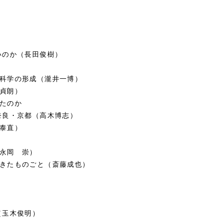
いのか（長田俊樹）
科学の形成（瀧井一博）
貞朗）
たのか
奈良・京都（高木博志）
泰直）
永岡 崇）
きたものごと（斎藤成也）
（玉木俊明）