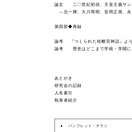
論文 二〇世紀初頭、天皇主義サン
―北一輝、大川周明、安岡正篤、永
第四部◆再録
論考 『つくられた桂離宮神話』よ
論考 歴史はどこまで学統・学閥に
あとがき
研究会の記録
人名索引
執筆者紹介
パンフレット・チラシ