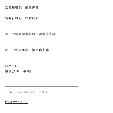
京遊厨費録 町泉寿郎
筑紫行雑記 松村紀明
Ⅲ 中島家蔵書目録 清水信子編
Ⅳ 中島家年表 清水信子編
おわりに
索引(人名・事項)
パンフレット・チラシ
PDFをダウンロード