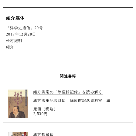
紹介媒体
「洋学史通信」29号
2017年12月29日
松村紀明
紹介
関連書籍
緒方洪庵の「除痘館記録」を読み解く
緒方洪庵記念財団 除痘館記念資料室 編
定価（税込）
2,530円
緒方郁蔵伝