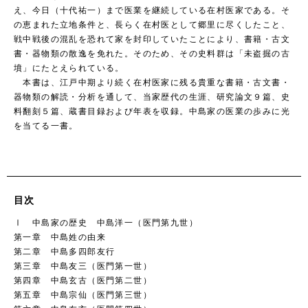
え、今日（十代祐一）まで医業を継続している在村医家である。そ
の恵まれた立地条件と、長らく在村医として郷里に尽くしたこと、
戦中戦後の混乱を恐れて家を封印していたことにより、書籍・古文
書・器物類の散逸を免れた。そのため、その史料群は「未盗掘の古
墳」にたとえられている。
本書は、江戸中期より続く在村医家に残る貴重な書籍・古文書・
器物類の解読・分析を通して、当家歴代の生涯、研究論文９篇、史
料翻刻５篇、蔵書目録および年表を収録。中島家の医業の歩みに光
を当てる一書。
目次
Ⅰ 中島家の歴史 中島洋一（医門第九世）
第一章 中島姓の由来
第二章 中島多四郎友行
第三章 中島友三（医門第一世）
第四章 中島玄古（医門第二世）
第五章 中島宗仙（医門第三世）