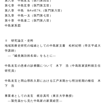
第六章 中島友玄（医門第四世）
第七章 中島玄章（医門第五世）
第八章 中島 &#x4E74;（医門第六世）
第九章 中島一太（医門第七世）
第十章 中島達二（医門第八世）
中島家系図
Ⅱ 研究論文・史料
地域医療史研究の端緒としての中島家文書 松村紀明（帝京平成大
学講師）
―『鍼灸施治姓名録』をもとに―
中島友玄の患者の診療圏について 木下 浩（中島医家資料館主任
研究員）
中島友玄と岡山県邑久郡における江戸末期から明治初期の種痘 木
下 浩
事業者としての友玄 梶谷真司（東京大学教授）
―製売薬から見た中島家の家業経営―