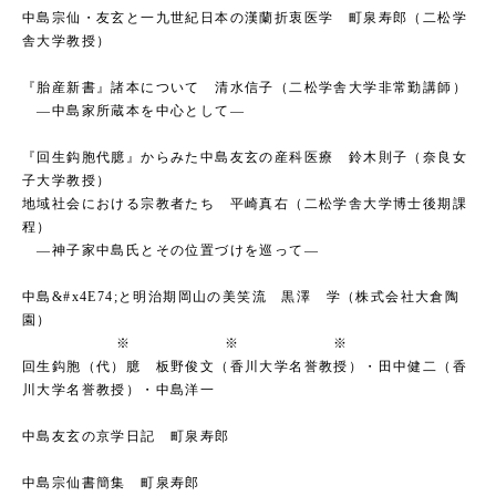
中島宗仙・友玄と一九世紀日本の漢蘭折衷医学 町泉寿郎（二松学
舎大学教授）
『胎産新書』諸本について 清水信子（二松学舎大学非常勤講師）
―中島家所蔵本を中心として―
『回生鈎胞代臆』からみた中島友玄の産科医療 鈴木則子（奈良女
子大学教授）
地域社会における宗教者たち 平崎真右（二松学舎大学博士後期課
程）
―神子家中島氏とその位置づけを巡って―
中島&#x4E74;と明治期岡山の美笑流 黒澤 学（株式会社大倉陶
園
※ ※ ※
回生鈎胞（代）臆 板野俊文（香川大学名誉教授）・田中健二（香
川大学名誉教授）・中島洋一
中島友玄の京学日記 町泉寿郎
中島宗仙書簡集 町泉寿郎