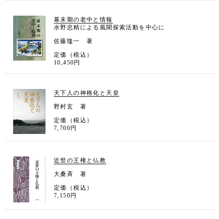
幕末期の老中と情報
水野忠精による風聞探索活動を中心に
佐藤隆一 著
定価（税込）
10,450円
天下人の神格化と天皇
野村玄 著
定価（税込）
7,700円
近世の王権と仏教
大桑斉 著
定価（税込）
7,150円