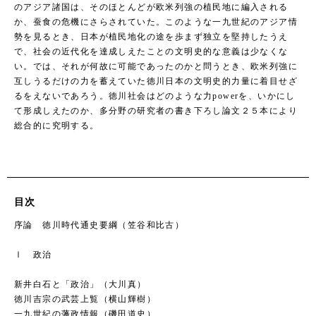
のアジア諸国は、そのほとんどが欧米列強の植民地に編入される
か、蚕食の危機にさらされていた。このような一九世紀のアジア情
勢を見るとき、日本が植民地化の途を歩まず独立を堅持したうえ
で、社会の近代化を達成しえたことの文明史的な意義は少なくな
い。では、それが何故に可能であったのかと問うとき、欧米列強に
互しうるだけの力を蓄えていた徳川日本の文明史的力量に着目せざ
るをえないであろう。徳川社会はどのような力powerを、いかにし
て形成しえたのか、多分野の研究者の書き下ろし論文２５本により
総合的に究明する。
目次
序論 徳川時代通史要綱（笠谷和比古）
Ⅰ 政治
新井白石と「政治」（大川真）
徳川吉宗の武芸上覧（横山輝樹）
一九世紀の藩政情報（磯田道史）