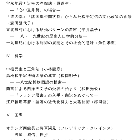
宝永地震と近松の浄瑠璃（原道生）
―『心中重井筒』の場合―
『道の幸』『諸国風俗問状答』からみた松平定信の文化政策の背景
（森田登代子）
東北農村における結婚パターンの変容（平井晶子）
― 一八・一九世紀の歴史人口学的分析―
一九世紀における剣術の展開とその社会的意味（魚住孝至）
Ⅳ 科学
中根元圭と三角法（小林龍彦）
高松松平家博物図譜の成立（松岡明子）
― ―八世紀博物図譜の模索―
蘭書による西洋天文学の受容の始まり（和田光俊）
―『ラランデ暦書』の入手・翻訳をめぐって―
江戸後期幕府・諸藩の近代化努力と大砲技術（郡司健）
Ⅴ 国際
オランダ商館長と将軍謁見（フレデリック・クレインス）
―野望、威信、挫折―