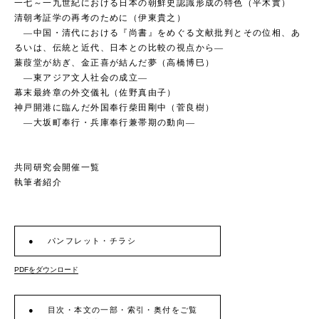
一七～一九世紀における日本の朝鮮史認識形成の特色（平木實）
清朝考証学の再考のために（伊東貴之）
―中国・清代における『尚書』をめぐる文献批判とその位相、あ
るいは、伝統と近代、日本との比較の視点から―
蒹葭堂が紡ぎ、金正喜が結んだ夢（高橋博巳）
―東アジア文人社会の成立―
幕末最終章の外交儀礼（佐野真由子）
神戸開港に臨んだ外国奉行柴田剛中（菅良樹）
―大坂町奉行・兵庫奉行兼帯期の動向―
共同研究会開催一覧
執筆者紹介
パンフレット・チラシ
PDFをダウンロード
目次・本文の一部・索引・奥付をご覧