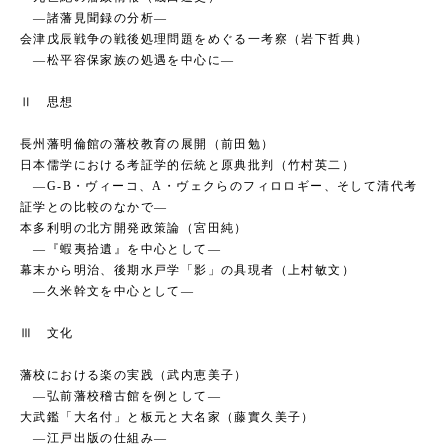
―諸藩見聞録の分析―
会津戊辰戦争の戦後処理問題をめぐる一考察（岩下哲典）
―松平容保家族の処遇を中心に―
Ⅱ 思想
長州藩明倫館の藩校教育の展開（前田勉）
日本儒学における考証学的伝統と原典批判（竹村英二）
―G-B・ヴィーコ、A・ヴェクらのフィロロギー、そして清代考
証学との比較のなかで―
本多利明の北方開発政策論（宮田純）
―『蝦夷拾遺』を中心として―
幕末から明治、後期水戸学「影」の具現者（上村敏文）
―久米幹文を中心として―
Ⅲ 文化
藩校における楽の実践（武内恵美子）
―弘前藩校稽古館を例として―
大武鑑「大名付」と板元と大名家（藤實久美子）
―江戸出版の仕組み―