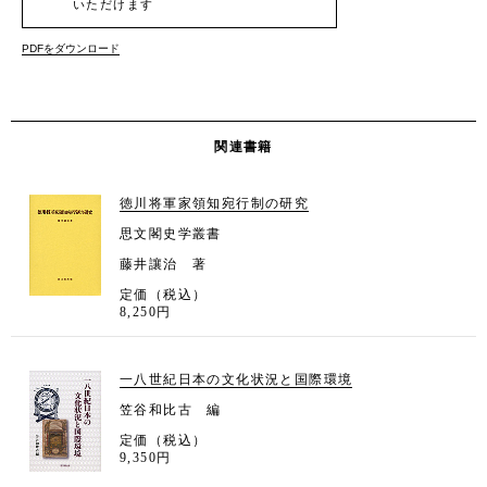
いただけます
PDFをダウンロード
関連書籍
徳川将軍家領知宛行制の研究
思文閣史学叢書
藤井讓治 著
定価（税込）
8,250円
一八世紀日本の文化状況と国際環境
笠谷和比古 編
定価（税込）
9,350円