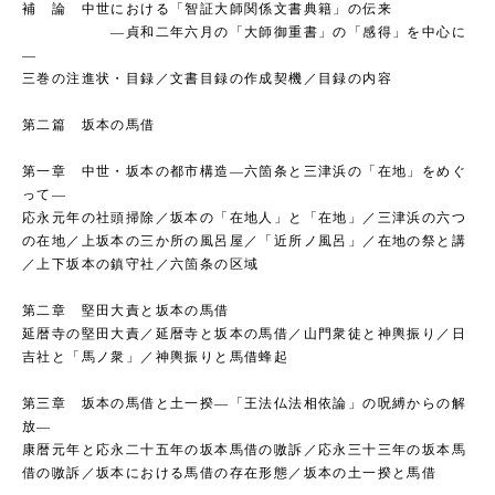
補 論 中世における「智証大師関係文書典籍」の伝来
―貞和二年六月の「大師御重書」の「感得」を中心に
―
三巻の注進状・目録／文書目録の作成契機／目録の内容
第二篇 坂本の馬借
第一章 中世・坂本の都市構造―六箇条と三津浜の「在地」をめぐ
って―
応永元年の社頭掃除／坂本の「在地人」と「在地」／三津浜の六つ
の在地／上坂本の三か所の風呂屋／「近所ノ風呂」／在地の祭と講
／上下坂本の鎮守社／六箇条の区域
第二章 堅田大責と坂本の馬借
延暦寺の堅田大責／延暦寺と坂本の馬借／山門衆徒と神輿振り／日
吉社と「馬ノ衆」／神輿振りと馬借蜂起
第三章 坂本の馬借と土一揆―「王法仏法相依論」の呪縛からの解
放―
康暦元年と応永二十五年の坂本馬借の嗷訴／応永三十三年の坂本馬
借の嗷訴／坂本における馬借の存在形態／坂本の土一揆と馬借