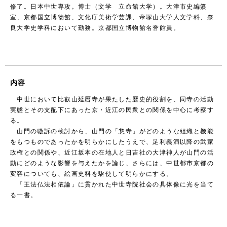
修了。日本中世専攻。博士（文学 立命館大学）。大津市史編纂
室、京都国立博物館、文化庁美術学芸課、帝塚山大学人文学科、奈
良大学史学科において勤務。京都国立博物館名誉館員。
内容
中世において比叡山延暦寺が果たした歴史的役割を、同寺の活動
実態とその支配下にあった京・近江の民衆との関係を中心に考察す
る。
山門の嗷訴の検討から、山門の「惣寺」がどのような組織と機能
をもつものであったかを明らかにしたうえで、足利義満以降の武家
政権との関係や、近江坂本の在地人と日吉社の大津神人が山門の活
動にどのような影響を与えたかを論じ、さらには、中世都市京都の
変容についても、絵画史料を駆使して明らかにする。
「王法仏法相依論」に貫かれた中世寺院社会の具体像に光を当て
る一書。