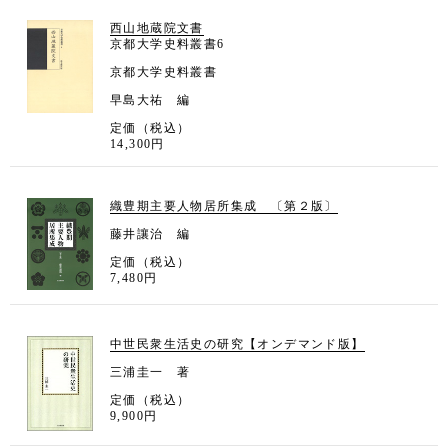
西山地蔵院文書
京都大学史料叢書6
京都大学史料叢書
早島大祐 編
定価（税込）
14,300円
織豊期主要人物居所集成 〔第２版〕
藤井讓治 編
定価（税込）
7,480円
中世民衆生活史の研究【オンデマンド版】
三浦圭一 著
定価（税込）
9,900円