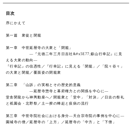
目次
序にかえて
第一篇 衆徒と閉籠
第一章 中世延暦寺の大衆と「閉籠」
―『元徳二年三月日吉社&#x5E77;叡山行幸記』に見
える大衆の動向―
『行幸記』の信憑性／『行幸記』に見える「閉籠」／「院々谷々」
の大衆と閉籠／覆面姿の閉籠衆
第二章 「山訴」の実相とその歴史的意義
―延暦寺惣寺と幕府権力との関係を中心に―
堂舎閉龍から神輿動座へ／閉籠衆と「堂中」「対決」／日吉の祭礼
と祇園会・北野祭／土一揆の蜂起と疫病の流行
第三章 中世寺院社会における身分―天台宗寺院の事例を中心に―
園城寺の僧／延暦寺の「上方」／延暦寺の「中方」と「下僧」