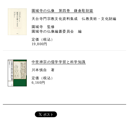
園城寺の仏像 第四巻 鎌倉彫刻篇
天台寺門宗教文化資料集成 仏教美術・文化財編
園城寺 監修
園城寺の仏像編纂委員会 編
定価（税込）
19,800円
中世禅宗の儒学学習と科学知識
川本慎自 著
定価（税込）
6,160円