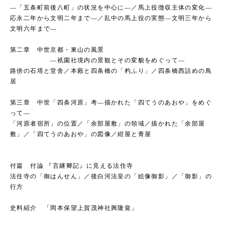
―「五条町前後八町」の状況を中心に―／馬上役徴収主体の変化―
応永二年から文明二年まで―／乱中の馬上役の実態―文明三年から
文明六年まで―
第二章 中世京都・東山の風景
―祇園社境内の景観とその変貌をめぐって―
路傍の石塔と堂舎／本殿と四条橋の「杓ふり」／四条橋西詰めの鳥
居
第三章 中世「四条河原」考―描かれた「四てうのあおや」をめぐ
って―
「河原者宿所」の位置／「余部屋敷」の領域／描かれた「余部屋
敷」／「四てうのあおや」の図像／紺屋と青屋
付篇 付論 『言継卿記』に見える法住寺
法住寺の「御はんせん」／後白河法皇の「絵像御影」／「御影」の
行方
史料紹介 「岡本保望上賀茂神社興隆覚」