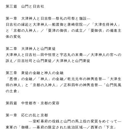
第三篇 山門と日吉社
第一章 大津神人と日吉祭―祭礼の司祭と舗設―
日吉社の縁起と大津神人―船渡御と唐崎宿院―／「大津生得神人」
と「京都の入神人」／「粟津の御供」の成立／「粟御供」の備進主
体の変化
第二章 大津神人と山門衆徒
大津神人と日吉社―田中恒世と宇志丸の末裔―／大津神人の官への
訴え／日吉社司と山門衆徒／大津神人と山門衆徒
第三章 衆徒の金融と神人の金融
「悪僧」の金融／「神人」の金融／乾元元年の神輿造替―「大津生
得の神人」と「京都の入神人」／正和四年の神輿造替―「山門気風
の土倉」
第四篇 中世都市・京都の変容
第一章 応仁の乱と京都
―室町幕府の役銭と山門の馬上役の変質をめぐって―
東軍の「御構」―幕府の限定された統治区域―／西軍の「下京」