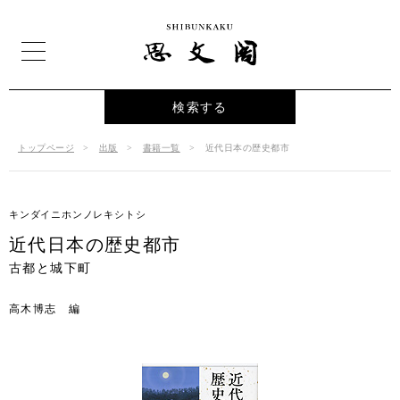
検索する
トップページ
出版
書籍一覧
近代日本の歴史都市
キンダイニホンノレキシトシ
近代日本の歴史都市
古都と城下町
高木博志 編