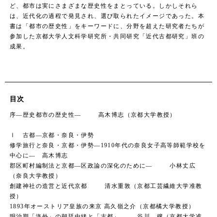
ど、都市は実にさまざまな歴史性をまとっている。しかしそれら
は、近代化の過程で発見され、選び取られたイメージであった。本
書は「都市の歴史性」をキーワードに、分野を超えた研究者たちが
参加した京都大学人文科学研究所・共同研究「近代古都研究」班の
成果。
目次
序―歴史都市の歴史性― 高木博志（京都大学教授）
Ⅰ 古都―京都・奈良・伊勢
修学旅行と奈良・京都・伊勢―1910年代の奈良女子高等師範学校を
中心に― 高木博志
郡区町村編制法と京都―区政論の深化のために― 小林丈広
（奈良大学教授）
創建神社の造営と近代京都 清水重敦（京都工芸繊維大学准教
授）
1893年オーストリア皇族の来京 高久嶺之介（京都橘大学教授）
明治期「洛外」の朝廷由緒と「古都」 谷川 穣（京都大学准