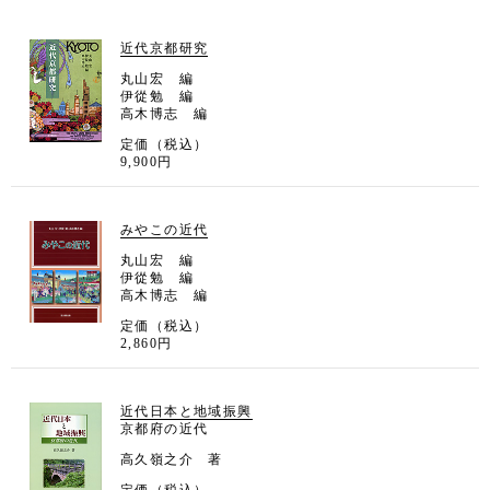
近代京都研究
丸山宏 編
伊從勉 編
高木博志 編
定価（税込）
9,900円
みやこの近代
丸山宏 編
伊從勉 編
高木博志 編
定価（税込）
2,860円
近代日本と地域振興
京都府の近代
高久嶺之介 著