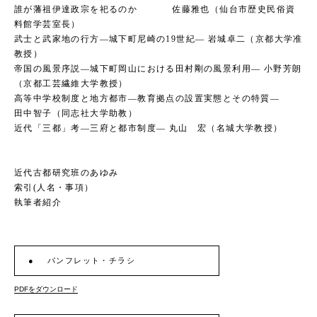
誰が藩祖伊達政宗を祀るのか 佐藤雅也（仙台市歴史民俗資
料館学芸室長）
武士と武家地の行方―城下町尼崎の19世紀― 岩城卓二（京都大学准
教授）
帝国の風景序説―城下町岡山における田村剛の風景利用― 小野芳朗
（京都工芸繊維大学教授）
高等中学校制度と地方都市―教育拠点の設置実態とその特質―
田中智子（同志社大学助教）
近代「三都」考―三府と都市制度― 丸山 宏（名城大学教授）
近代古都研究班のあゆみ
索引(人名・事項）
執筆者紹介
パンフレット・チラシ
PDFをダウンロード