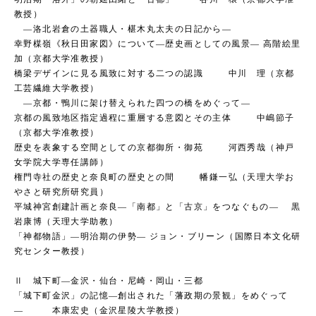
教授）
―洛北岩倉の土器職人・椹木丸太夫の日記から―
幸野楳嶺《秋日田家図》について―歴史画としての風景― 高階絵里
加（京都大学准教授）
橋梁デザインに見る風致に対する二つの認識 中川 理（京都
工芸繊維大学教授）
―京都・鴨川に架け替えられた四つの橋をめぐって―
京都の風致地区指定過程に重層する意図とその主体 中嶋節子
（京都大学准教授）
歴史を表象する空間としての京都御所・御苑 河西秀哉（神戸
女学院大学専任講師）
権門寺社の歴史と奈良町の歴史との間 幡鎌一弘（天理大学お
やさと研究所研究員）
平城神宮創建計画と奈良―「南都」と「古京」をつなぐもの― 黒
岩康博（天理大学助教）
「神都物語」―明治期の伊勢― ジョン・ブリーン（国際日本文化研
究センター教授）
Ⅱ 城下町―金沢・仙台・尼崎・岡山・三都
「城下町金沢」の記憶―創出された「藩政期の景観」をめぐって
― 本康宏史（金沢星陵大学教授）