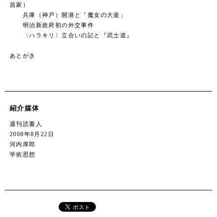
昌家）
兵庫（神戸）開港と「魔女の大釜」
明治新政府初の外交事件
〈ハラキリ〉立合いの記と『武士道』
あとがき
紹介媒体
週刊読書人
2008年8月22日
河内厚郎
学術思想