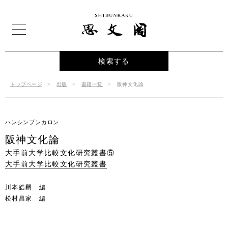
検索する
トップページ
出版
書籍一覧
阪神文化論
ハンシンブンカロン
阪神文化論
大手前大学比較文化研究叢書⑤
大手前大学比較文化研究叢書
川本皓嗣 編
松村昌家 編