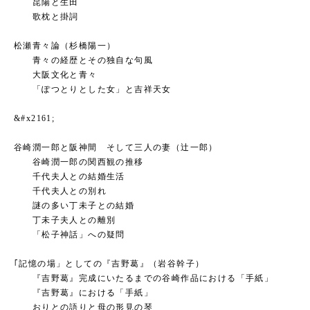
昆陽と生田
歌枕と掛詞
松瀬青々論（杉橋陽一）
青々の経歴とその独自な句風
大阪文化と青々
「ぽつとりとした女」と吉祥天女
&#x2161;
谷崎潤一郎と阪神間 そして三人の妻（辻一郎）
谷崎潤一郎の関西観の推移
千代夫人との結婚生活
千代夫人との別れ
謎の多い丁未子との結婚
丁未子夫人との離別
「松子神話」への疑問
｢記憶の場」としての『吉野葛』（岩谷幹子）
『吉野葛』完成にいたるまでの谷崎作品における「手紙」
『吉野葛』における「手紙」
おりとの語りと母の形見の琴