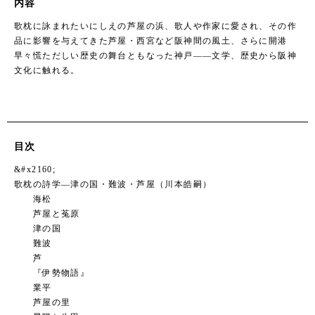
内容
歌枕に詠まれたいにしえの芦屋の浜、歌人や作家に愛され、その作
品に影響を与えてきた芦屋・西宮など阪神間の風土、さらに開港
早々慌ただしい歴史の舞台ともなった神戸――文学、歴史から阪神
文化に触れる。
目次
&#x2160;
歌枕の詩学―津の国・難波・芦屋（川本皓嗣）
海松
芦屋と菟原
津の国
難波
芦
『伊勢物語』
業平
芦屋の里