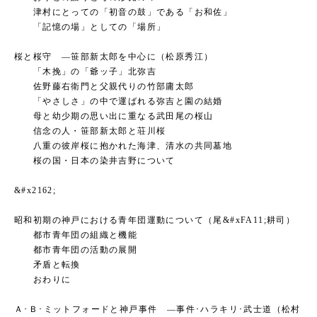
津村にとっての「初音の鼓」である「お和佐」
「記憶の場」としての「場所」
桜と桜守 ―笹部新太郎を中心に（松原秀江）
「木挽」の「爺ッ子」北弥吉
佐野藤右衛門と父親代りの竹部庸太郎
「やさしさ」の中で運ばれる弥吉と園の結婚
母と幼少期の思い出に重なる武田尾の桜山
信念の人・笹部新太郎と荘川桜
八重の彼岸桜に抱かれた海津、清水の共同墓地
桜の国・日本の染井吉野について
&#x2162;
昭和初期の神戸における青年団運動について（尾&#xFA11;耕司）
都市青年団の組織と機能
都市青年団の活動の展開
矛盾と転換
おわりに
Ａ･Ｂ･ミットフォードと神戸事件 ―事件･ハラキリ･武士道（松村