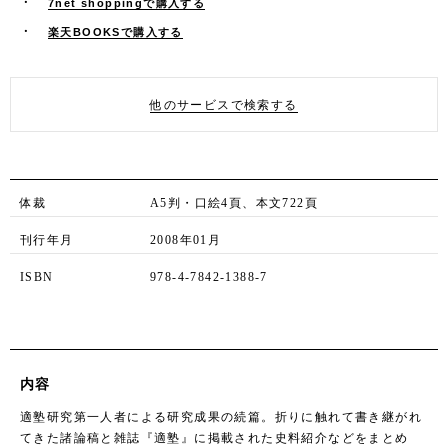
7net shoppingで購入する
楽天BOOKSで購入する
他のサービスで検索する
体裁
A5判・口絵4頁、本文722頁
刊行年月
2008年01月
ISBN
978-4-7842-1388-7
内容
適塾研究第一人者による研究成果の続篇。折りに触れて書き継がれ
てきた諸論稿と雑誌『適塾』に掲載された史料紹介などをまとめ