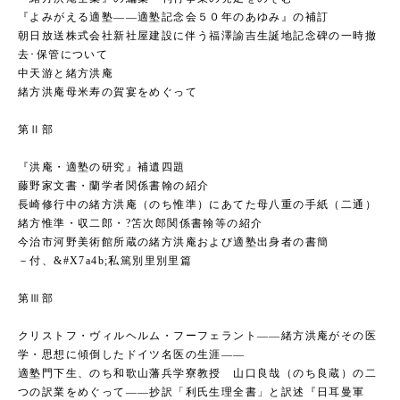
『よみがえる適塾――適塾記念会５０年のあゆみ』の補訂
朝日放送株式会社新社屋建設に伴う福澤諭吉生誕地記念碑の一時撤
去･保管について
中天游と緒方洪庵
緒方洪庵母米寿の賀宴をめぐって
第Ⅱ部
『洪庵・適塾の研究』補遺四題
藤野家文書・蘭学者関係書翰の紹介
長崎修行中の緒方洪庵（のち惟準）にあてた母八重の手紙（二通）
緒方惟準・収二郎・?笘次郎関係書翰等の紹介
今治市河野美術館所蔵の緒方洪庵および適塾出身者の書簡
－付、&#X7a4b;私篤別里別里篇
第Ⅲ部
クリストフ・ヴィルヘルム・フーフェラント――緒方洪庵がその医
学・思想に傾倒したドイツ名医の生涯――
適塾門下生、のち和歌山藩兵学寮教授 山口良哉（のち良蔵）の二
つの訳業をめぐって――抄訳「利氏生理全書」と訳述『日耳曼軍