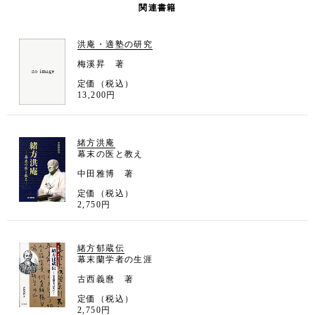
関連書籍
洪庵・適塾の研究
梅溪昇 著
定価（税込）
13,200円
緒方洪庵
幕末の医と教え
中田雅博 著
定価（税込）
2,750円
緒方郁蔵伝
幕末蘭学者の生涯
古西義麿 著
定価（税込）
2,750円