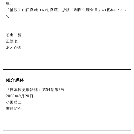
律』――
〔補説〕山口良哉（のち良蔵）抄訳「利氏生理全書」の底本につい
て
初出一覧
正誤表
あとがき
紹介媒体
『日本醫史學雑誌』第54巻第3号
2008年9月20日
小田晧二
書籍紹介