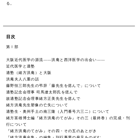
る。
目次
第Ⅰ部
大阪近代医学の源流――洪庵と西洋医学の出会い――
近代医学と適塾
適塾（緒方洪庵）と大阪
洪庵夫人八重の話
藤野恒三郎先生の弔辞「藤先生を偲んで」について
適塾記念会理事 司馬遼太郎氏を偲んで
故適塾記念会理事緒方正美先生を偲んで
緒方洪庵先生塑像の亡失について
適塾生・奥州手土の南三隆（入門番号六三二）について
緒方富雄博士編『緒方洪庵のてがみ』その三（最終巻）の完成・刊
行について
『緒方洪庵のてがみ』その四・その五のあとがき
『緒方洪庵全集』の編集・刊行事業の発足をのぞむ