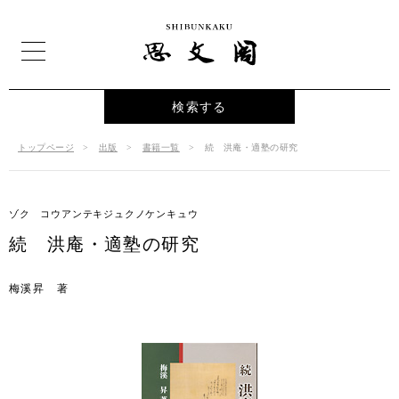
検索する
トップページ
出版
書籍一覧
続 洪庵・適塾の研究
ゾク コウアンテキジュクノケンキュウ
続 洪庵・適塾の研究
梅溪昇 著