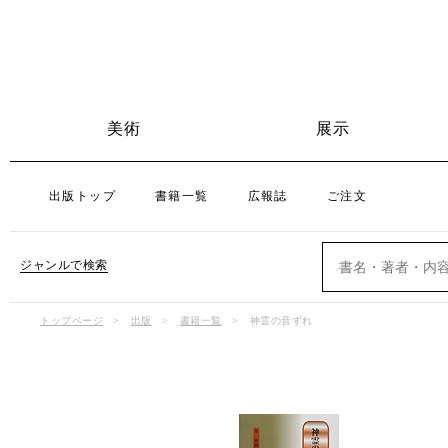
美術
展示
出版トップ
書籍一覧
広報誌
ご注文
ジャンルで検索
トップページ
出版
書籍一覧
神霊の音ずれ