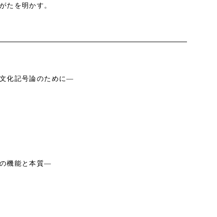
がたを明かす。
文化記号論のために―
の機能と本質―