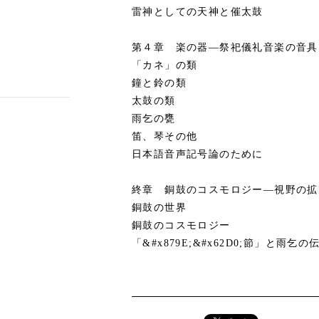
雷神としての天神と催太鼓
第４章 楽の器―祭祀儀礼音楽の音具
「カネ」の類
鐘と鈴の類
太鼓の類
雨乞の甕
笛、琴その他
日本語音声記号論のために
終章 銅鼓のコスモロジー―視野の拡
銅鼓の世界
銅鼓のコスモロジー
「&#x879E;&#x62D0;節」と雨乞の