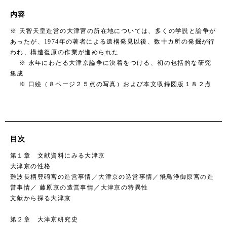
内容
※ 天智天皇造営の大津宮の所在地については、多くの学説と論争が
あったが、1974年の著者による遺構発見以後、数十カ所の発掘が行
われ、構造復原の作業が進められた
※ 永年にわたる大津京論争に決着をつける、初の包括的な研究
集成
※ 口絵（８ページ２５点の写真）および本文収録図版１８２点
目次
第１章 文献資料にみる大津京
大津京の性格
難波長柄豊碕宮の造営事情／大津京の造営事情／飛鳥浄御原宮の造
営事情／ 藤原京の造営事情／大津京の特異性
文献から探る大津京
第２章 大津京研究史