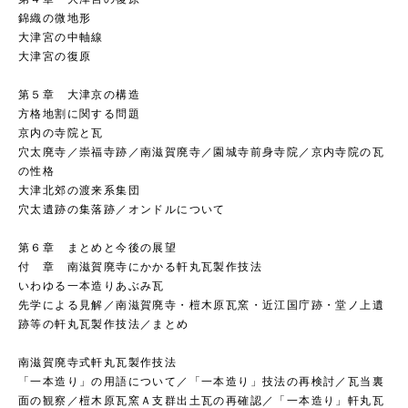
錦織の微地形
大津宮の中軸線
大津宮の復原
第５章 大津京の構造
方格地割に関する問題
京内の寺院と瓦
穴太廃寺／崇福寺跡／南滋賀廃寺／園城寺前身寺院／京内寺院の瓦
の性格
大津北郊の渡来系集団
穴太遺跡の集落跡／オンドルについて
第６章 まとめと今後の展望
付 章 南滋賀廃寺にかかる軒丸瓦製作技法
いわゆる一本造りあぶみ瓦
先学による見解／南滋賀廃寺・榿木原瓦窯・近江国庁跡・堂ノ上遺
跡等の軒丸瓦製作技法／まとめ
南滋賀廃寺式軒丸瓦製作技法
「一本造り」の用語について／「一本造り」技法の再検討／瓦当裏
面の観察／榿木原瓦窯Ａ支群出土瓦の再確認／「一本造り」軒丸瓦