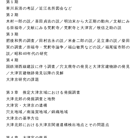
第１期
寒川辰清の考証／近江名所図会など
第２期
木村一郎の説／喜田貞吉の説／明治末から大正期の動向／文献にみ
る崇福寺／文献にみる梵釈寺／梵釈寺と大津宮／牧信之助の説
第３期
肥後和男の調査／田村吉永の説／米倉二郎の説／足立康の説／柴田
実の調査／崇福寺・梵釈寺論争／福山敏男などの説／福尾猛市郎の
説／昭和40年代の研究
第４期
国鉄湖西線建設に伴う調査／穴太廃寺の発見と大津宮建物跡の発見
／大津宮建物跡発見以降の見解
大津京研究の課題
第３章 推定大津京域における発掘調査
大津北郊の発掘調査と地勢
大津宮・大津京の遺構
穴太地域／南滋賀地域／錦織地域
大津京の基準方位
大津北郊における大津京関連遺構検出地点とその問題点
第４章 大津宮の復原