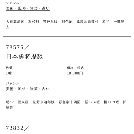
ジャンル
美術・風俗・諸芸・占い
大石真虎画 近代刊 芸艸堂版 彩色刷 原装元題簽付 和半 一部浸
入
73575／
日本勇将歴談
数量
価格（税込）
1帖
19,800円
ジャンル
美術・風俗・諸芸・占い
明32 湖東画 松野米治郎版 彩色刷十四図 竪17.4糎 横11.9糎 折
帖装
73832／