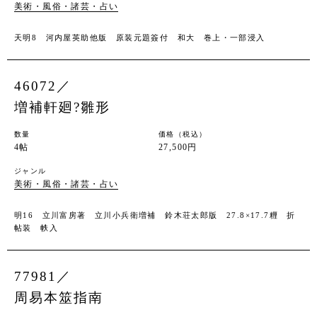
美術・風俗・諸芸・占い
天明8 河内屋英助他版 原装元題簽付 和大 巻上・一部浸入
46072／
増補軒廻?雛形
数量
価格（税込）
4帖
27,500円
ジャンル
美術・風俗・諸芸・占い
明16 立川富房著 立川小兵衛増補 鈴木荘太郎版 27.8×17.7糎 折
帖装 帙入
77981／
周易本筮指南