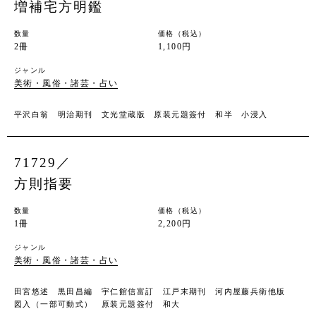
増補宅方明鑑
数量
価格（税込）
2冊
1,100円
ジャンル
美術・風俗・諸芸・占い
平沢白翁 明治期刊 文光堂蔵版 原装元題簽付 和半 小浸入
71729／
方則指要
数量
価格（税込）
1冊
2,200円
ジャンル
美術・風俗・諸芸・占い
田宮悠述 黒田昌編 宇仁館信富訂 江戸末期刊 河内屋藤兵衛他版
図入（一部可動式） 原装元題簽付 和大