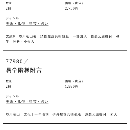
数量
価格（税込）
2冊
2,750円
ジャンル
美術・風俗・諸芸・占い
文政9 谷川竜山著 須原屋茂兵衛他版 一部図入 原装元題簽付 和
半 坤巻・小虫入
77980／
易学階梯附言
数量
価格（税込）
2冊
1,980円
ジャンル
美術・風俗・諸芸・占い
谷川竜山 文化十一年頃刊 伊丹屋善兵衛他版 原装元題簽付 和大