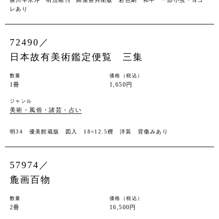
狭川半水序 明治期刊 綿屋喜兵衛版 彩色刷 和中 一部小虫・ヨゴ
レあり
72490／
日本故有美術鑑定便覧 三集
数量
価格（税込）
1冊
1,650円
ジャンル
美術・風俗・諸芸・占い
明34 優美館蔵版 図入 18×12.5糎 洋装 背傷みあり
57974／
麁画百物
数量
価格（税込）
2冊
16,500円