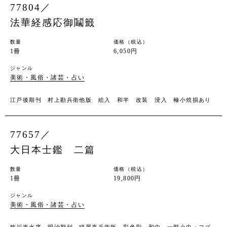
77804／
法華経感応御鬮籤
数量
価格（税込）
1冊
6,050円
ジャンル
美術・風俗・諸芸・占い
江戸後期刊 村上勘兵衛他版 絵入 和半 改装 浸入 極小焼損あり
77657／
大日本士鑑 二篇
数量
価格（税込）
1冊
19,800円
ジャンル
美術・風俗・諸芸・占い