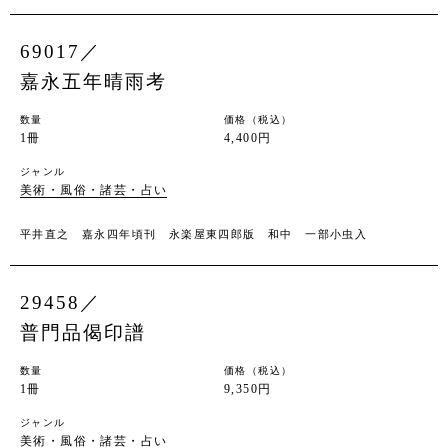
69017／
嘉永五年晴雨考
数量
価格（税込）
1冊
4,400円
ジャンル
美術・風俗・諸芸・占い
平井直之 嘉永四年頃刊 永楽屋東四郎版 和中 一部小虫入
29458／
普門品偈印譜
数量
価格（税込）
1冊
9,350円
ジャンル
美術・風俗・諸芸・占い