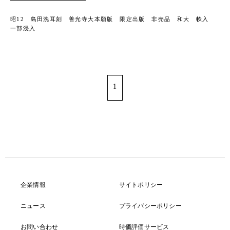
昭12 島田洗耳刻 善光寺大本願版 限定出版 非売品 和大 帙入
一部浸入
1
企業情報
サイトポリシー
ニュース
プライバシーポリシー
お問い合わせ
時価評価サービス