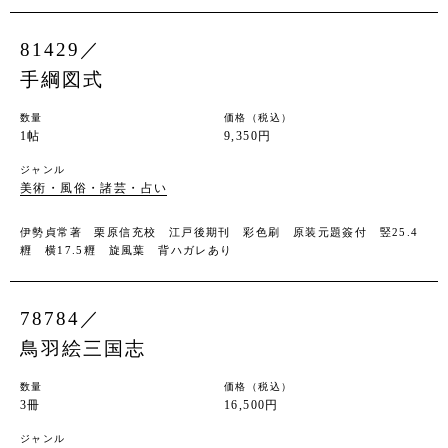
81429／
手綱図式
数量
価格（税込）
1帖
9,350円
ジャンル
美術・風俗・諸芸・占い
伊勢貞常著 栗原信充校 江戸後期刊 彩色刷 原装元題簽付 竪25.4
糎 横17.5糎 旋風葉 背ハガレあり
78784／
鳥羽絵三国志
数量
価格（税込）
3冊
16,500円
ジャンル