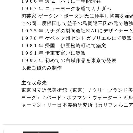
1 9 6 6 年 渡仏 パリに一年間滞在
1 9 6 7 年 ニューヨークを経てカナダへ
陶芸家 ゲータン・ボーダン氏に師事し陶芸を始
この間二度帰国して益子の島岡達三氏の元で勉
1 9 7 5 年 カナダの製陶会社SIALにデザイナ
1 9 7 8 年 ケベック州セントガブリエルにて築窯
1 9 8 1 年 帰国 伊豆松崎町にて築窯
1 9 9 1 年 伊東市富戸に築窯
1 9 9 2 年 初めての白磁作品を東京で発表
以後白磁のみ制作
主な収蔵先
東京国立近代美術館（東京） / クリーブランド
ヨーク） / バード・ホフマン・ウォーター・ミル
ャーマン・リー日本美術研究所（カリフォルニア