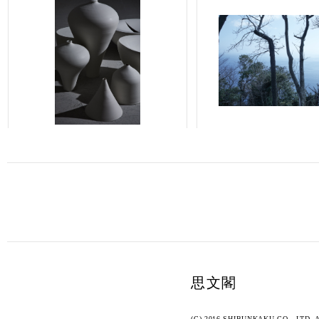
思文閣
(C) 2016 SHIBUNKAKU CO., LTD. Al