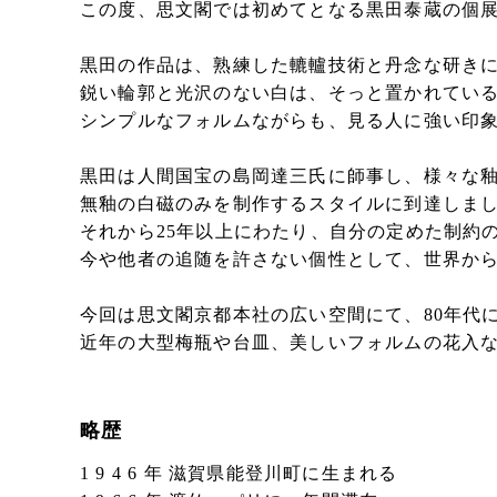
この度、思文閣では初めてとなる黒田泰蔵の個
黒田の作品は、熟練した轆轤技術と丹念な研き
鋭い輪郭と光沢のない白は、そっと置かれてい
シンプルなフォルムながらも、見る人に強い印
黒田は人間国宝の島岡達三氏に師事し、様々な
無釉の白磁のみを制作するスタイルに到達しま
それから25年以上にわたり、自分の定めた制約
今や他者の追随を許さない個性として、世界か
今回は思文閣京都本社の広い空間にて、80年代
近年の大型梅瓶や台皿、美しいフォルムの花入
略歴
1 9 4 6 年 滋賀県能登川町に生まれる