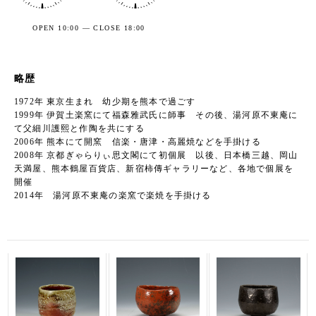
OPEN 10:00 — CLOSE 18:00
略歴
1972年 東京生まれ 幼少期を熊本で過ごす
1999年 伊賀土楽窯にて福森雅武氏に師事 その後、湯河原不東庵に
て父細川護熙と作陶を共にする
2006年 熊本にて開窯 信楽・唐津・高麗焼などを手掛ける
2008年 京都ぎゃらりぃ思文閣にて初個展 以後、日本橋三越、岡山
天満屋、熊本鶴屋百貨店、新宿柿傳ギャラリーなど、各地で個展を
開催
2014年 湯河原不東庵の楽窯で楽焼を手掛ける