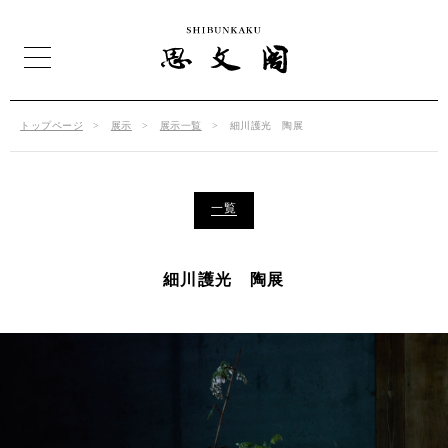
トップページ
展示
展示一覧
細川護光 陶展
一覧
細川護光 陶展