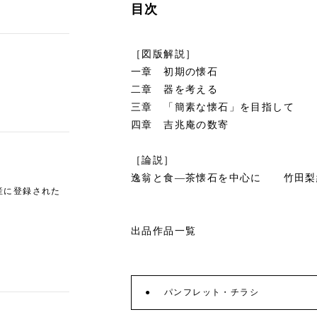
目次
［図版解説］
一章 初期の懐石
二章 器を考える
三章 「簡素な懐石」を目指して
四章 吉兆庵の数寄
［論説］
逸翁と食―茶懐石を中心に 竹田梨
産に登録された
出品作品一覧
パンフレット・チラシ