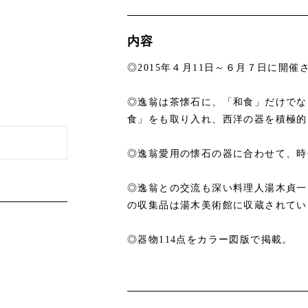
内容
◎2015年４月11日～６月７日に開
◎逸翁は茶懐石に、「和食」だけでな
食」をも取り入れ、西洋の器を積極的
◎逸翁愛用の懐石の器に合わせて、時
◎逸翁との交流も深い料理人湯木貞一
の収集品は湯木美術館に収蔵されてい
◎器物114点をカラー図版で掲載。