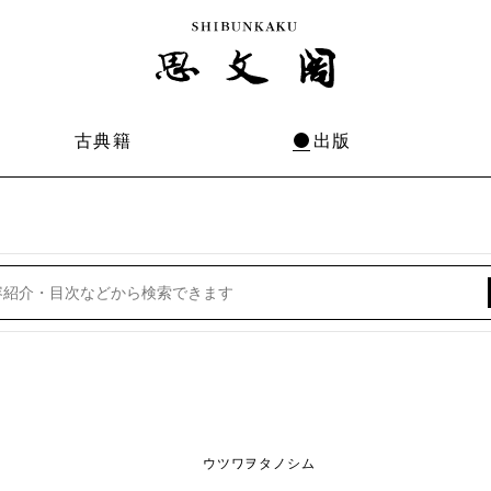
古典籍
出版
ウツワヲタノシム