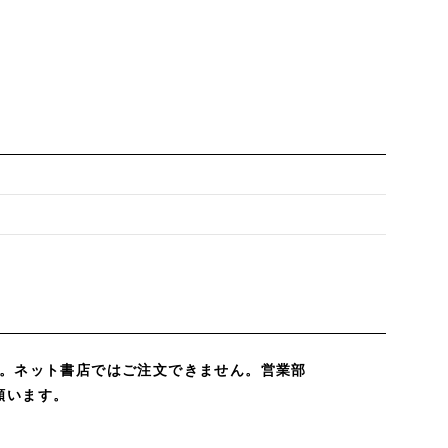
3
。ネット書店ではご注文できません。営業部
注文願います。