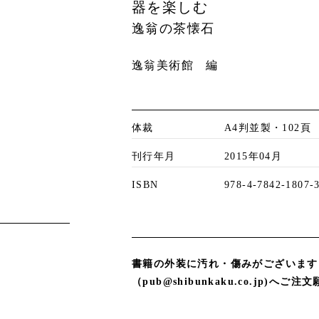
器を楽しむ
逸翁の茶懐石
逸翁美術館 編
体裁
A4判並製・102頁
刊行年月
2015年04月
ISBN
978-4-7842-1807-
書籍の外装に汚れ・傷みがございます
（pub@shibunkaku.co.jp)へご