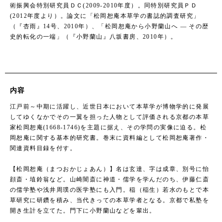
術振興会特別研究員ＤＣ(2009-2010年度）。同特別研究員ＰＤ
(2012年度より）。論文に「松岡恕庵本草学の書誌的調査研究」
（『杏雨』14号、2010年）、「松岡恕庵から小野蘭山へ ― その歴
史的転化の一端」（『小野蘭山』八坂書房、2010年）。
内容
江戸前～中期に活躍し、近世日本において本草学が博物学的に発展
してゆくなかでその一翼を担った人物として評価される京都の本草
家松岡恕庵(1668-1746)を主題に据え、その学問の実像に迫る。松
岡恕庵に関する基本的研究書。巻末に資料編として松岡恕庵著作・
関連資料目録を付す。
【松岡恕庵（まつおかじょあん）】名は玄達、字は成章、別号に怡
顔斎・埴鈴翁など。山崎闇斎に神道・儒学を学んだのち、伊藤仁斎
の儒学塾や浅井周璞の医学塾にも入門。稲（稲生）若水のもとで本
草研究に研鑽を積み、当代きっての本草学者となる。京都で私塾を
開き生計を立てた。門下に小野蘭山などを輩出。