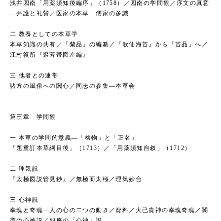
浅井図南「用薬須知後編序」（1758）／図南の学問観／序文の真意
―弁護と礼賛／医家の本草 儒家の多識
二 教養としての本草学
本草知識の共有／『蘭品』の編纂／『歌仙海苔』から『苔品』へ／
江村復所『聚芳帯図左編』
三 他者との連帯
諸方の風俗への関心／同志の参集―本草会
第三章 学問観
一 本草の学問的意義―「格物」と「正名」
「題重訂本草綱目後」（1713）／「用薬須知自叙」（1712）
二 理気説
『太極図説管見鈔』／無極而太極／理気妙合
三 心神説
幸魂と奇魂―人の心の二つの動き／資料／大已貴神の幸魂奇魂／闇
斎の心神説／恕庵の「心神」説