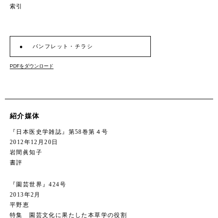
索引
パンフレット・チラシ
PDFをダウンロード
紹介媒体
『日本医史学雑誌』第58巻第４号
2012年12月20日
岩間眞知子
書評
『園芸世界』424号
2013年2月
平野恵
特集 園芸文化に果たした本草学の役割