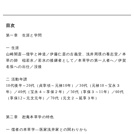
目次
第一章 生涯と学問
一 生涯
山崎闇斎―儒学と神道／伊藤仁斎の古義堂、浅井周璞の養志堂／本
草の師 稲若水／若水の後継者として／本草学の第一人者へ／伊賀
名張への出仕／没後
二 活動年譜
10代後半～20代（貞享頃～元禄10年）／30代（元禄10～宝永３
年）／40代（宝永４～享保２年）／50代（享保３～11年）／60代
（享保12～元文元年）／70代（元文２～延享３年）
第二章 恕庵本草学の特色
一 儒者の本草学―医家浅井家との関わりから