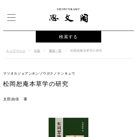
検索する
トップページ
出版
書籍一覧
松岡恕庵本草学の研究
マツオカジョアンホンゾウガクノケンキュウ
松岡恕庵本草学の研究
太田由佳 著