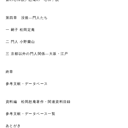
第四章 没後―門人たち
一 嗣子 松岡定庵
二 門人 小野蘭山
三 京都以外の門人関係―大坂・江戸
終章
参考文献・データベース
資料編 松岡恕庵著作・関連資料目録
参考文献・データベース一覧
あとがき