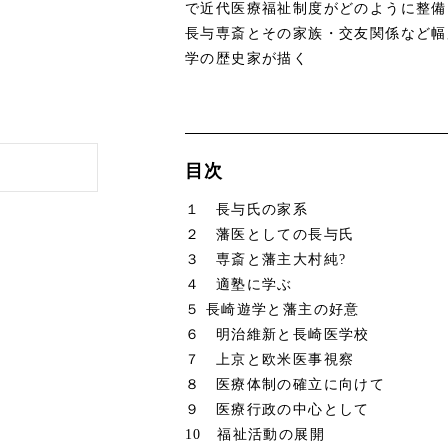
で近代医療福祉制度がどのように整備
長与専斎とその家族・交友関係など幅
学の歴史家が描く
目次
１ 長与氏の家系
２ 藩医としての長与氏
３ 専斎と藩主大村純?
４ 適塾に学ぶ
５ 長崎遊学と藩主の好意
６ 明治維新と長崎医学校
７ 上京と欧米医事視察
８ 医療体制の確立に向けて
９ 医療行政の中心として
10 福祉活動の展開